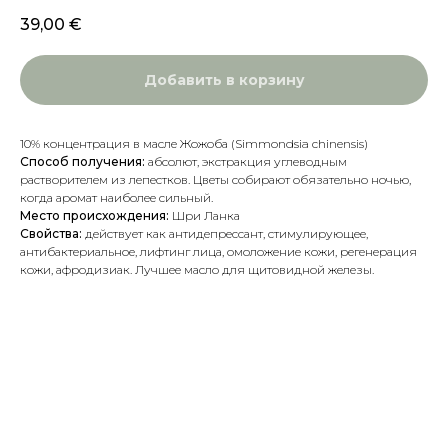
39,00
€
Добавить в корзину
10% концентрация в масле Жожоба (Simmondsia chinensis)
Способ получения:
абсолют, экстракция углеводным
растворителем из лепестков. Цветы собирают обязательно ночью,
когда аромат наиболее сильный.
Место происхождения:
Шри Ланка
Свойства:
действует как антидепрессант, стимулирующее,
антибактериальное, лифтинг лица, омоложение кожи, регенерация
кожи, афродизиак. Лучшее масло для щитовидной железы.