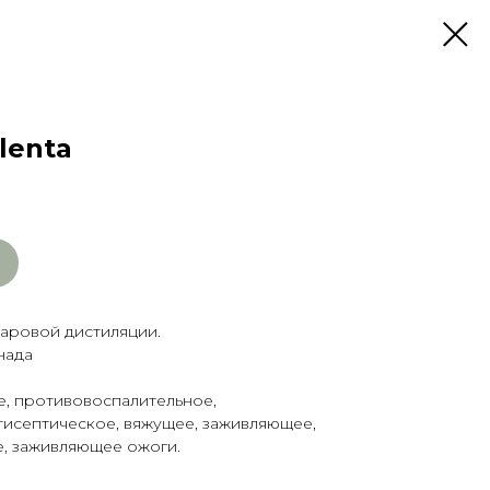
lenta
аровой дистиляции.
нада
, противовоспалительное,
тисептическое, вяжущее, заживляющее,
, заживляющее ожоги.